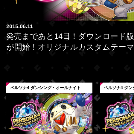
2015.06.11
発売まであと14日！ダウンロード
が開始！オリジナルカスタムテーマ
ペルソナ4 ダンシング・オールナイト
ペルソナ4 ダ