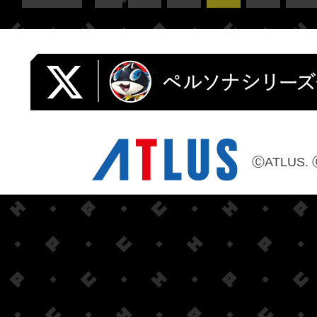
ⒸATLUS. 