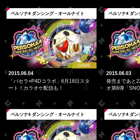
ペルソナ4 ダンシング・オールナイト
ペルソナ4 ダ
GAME
2015.06.04
2015.06.03
「パセラ×P4Dコラボ」6月18日スタ
発売まであと2
ート！カラオケ配信も！
オ第6弾「SNOW
ペルソナ4 ダンシング・オールナイト
ペルソナ4 ダ