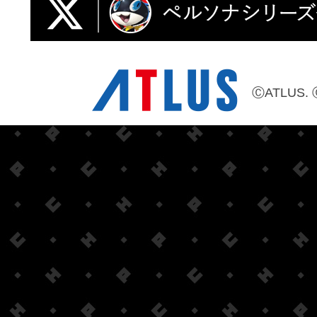
ⒸATLUS. 