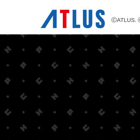
ⒸATLUS. 