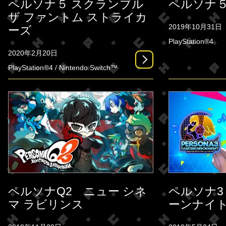
ペルソナ５ スクランブル
ペルソナ５
ザ ファントム ストライカ
2019年10月31日
ーズ
PlayStation®4
2020年2月20日
PlayStation®4 / Nintendo Switch™
ペルソナQ2 ニュー シネ
ペルソナ3
マ ラビリンス
ーンナイ