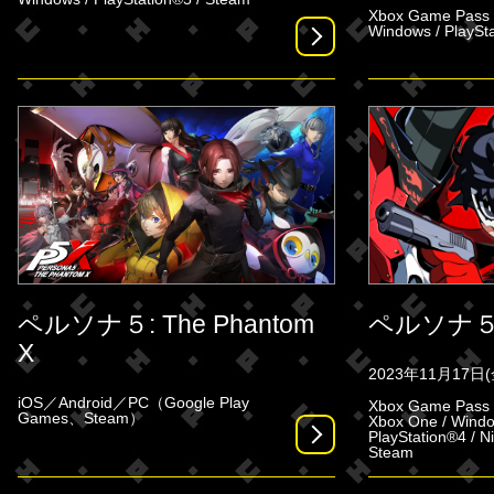
Xbox Game Pass /
Windows / PlaySt
ペルソナ５: The Phantom
ペルソナ５
X
2023年11月17日(
iOS／Android／PC（Google Play
Xbox Game Pass /
Games、Steam）
Xbox One / Window
PlayStation®4 / N
Steam