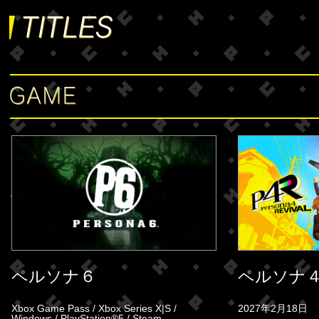
ペルソナ６
ペルソナ４
Xbox Game Pass / Xbox Series X|S /
2027年2月18日
Windows / PlayStation®5 / Steam