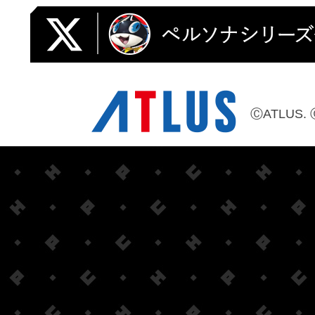
ⒸATLUS. 