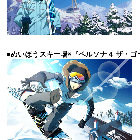
■めいほうスキー場×『ペルソナ４ ザ・ゴ