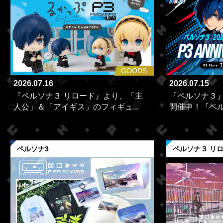
GOODS
2026.07.16
2026.07.15
『ペルソナ３ リロード』より、「主
『ペルソナ３』
人公」＆「アイギス」のフィギュ...
開催中！『ペルソ
ペルソナ3
ペルソナ３ リ