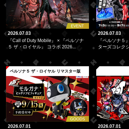
EVENT
2026.07.03
2026.07.03
『Call of Duty Mobile』 × 『ペルソナ
『ペルソナ５
５ ザ・ロイヤル』 コラボ 2026...
ターズコレクショ
ペルソナ５ ザ・ロイヤル リマスター版
GOODS
2026.07.01
2026.07.01