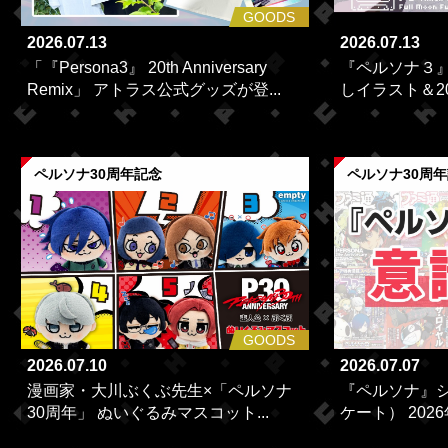
GOODS
2026.07.13
2026.07.13
「『Persona3』 20th Anniversary
『ペルソナ３』
Remix」 アトラス公式グッズが登...
しイラスト＆20
ペルソナ30周年記念
ペルソナ30周
GOODS
2026.07.10
2026.07.07
漫画家・大川ぶくぶ先生×「ペルソナ
『ペルソナ』
30周年」 ぬいぐるみマスコット...
ケート） 2026