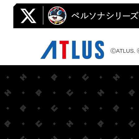
ⒸATLUS. 