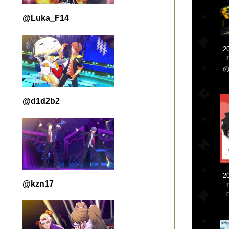
@Luka_F14
2
@d1d2b2
2
@kzn17
「