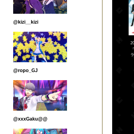
@kizi__kizi
2
『
ラ
@ropo_GJ
@xxxGaku@@