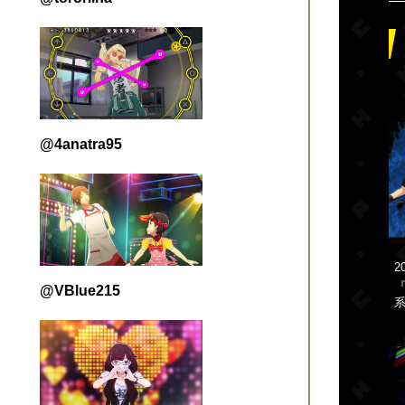
@4anatra95
2
『
@VBlue215
系