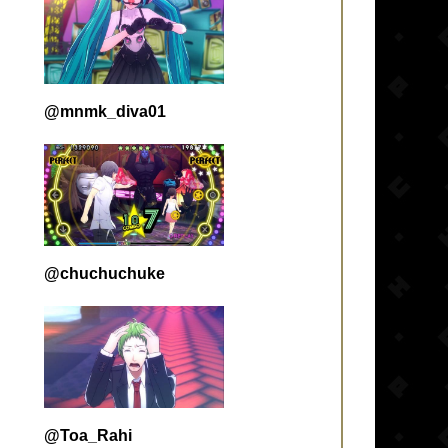
@mnmk_diva01
@chuchuchuke
@Toa_Rahi