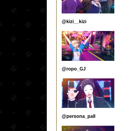
@kizi__kizi
@ropo_GJ
@persona_pall