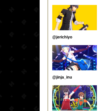
@jerichiyo
@jinja_inu