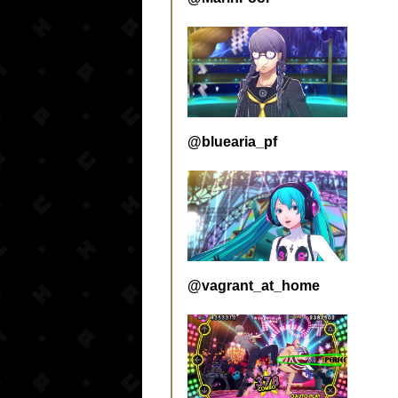
@bluearia_pf
@vagrant_at_home