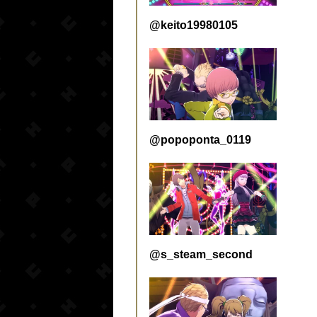
@keito19980105
@popoponta_0119
@s_steam_second