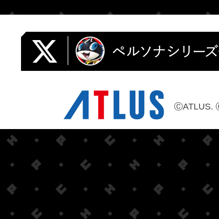
ⒸATLUS. 