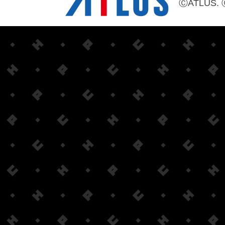
ⒸATLUS. 