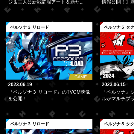
ジ＆主人公新戦闘服アート＆新た...
情報公開！】新
ペルソナ３ リロード
ペルソナ５ タ
GAME
2023.06.19
2023.06.15
『ペルソナ３ リロード』のTVCM映像
『ペルソナ』
を公開！
ルがマルチプラ
ペルソナ３ リロード
ペルソナ５ タ