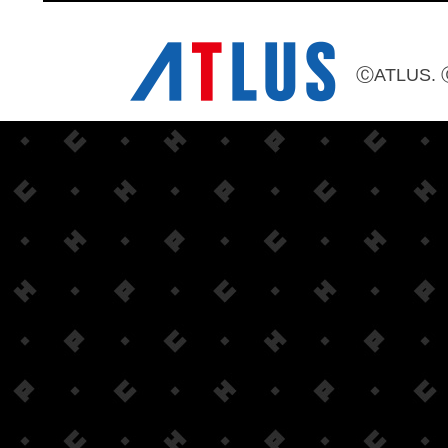
ⒸATLUS. 