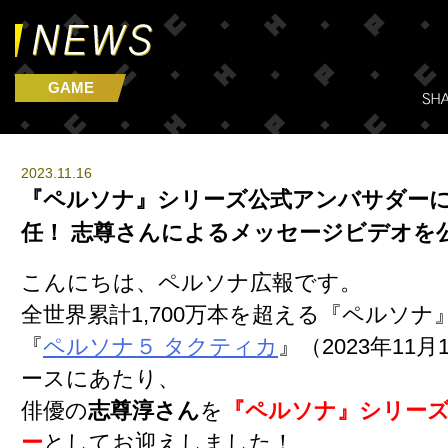
GAME
2023.11.16
『ペルソナ』シリーズ公式アンバサダー
任！ 志尊さんによるメッセージビデオを
こんにちは、ペルソナ広報です。
全世界累計1,700万本を超える『ペルソ
『
ペルソナ５ タクティカ
』（2023年11
ースにあたり、
俳優の
志尊淳さん
を
『ペルソナ』シリー
ー
としてお迎えしました！