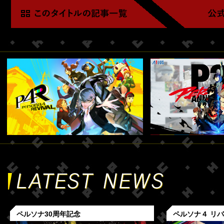
ペルソナ30周年記念
ペルソナ４ リ