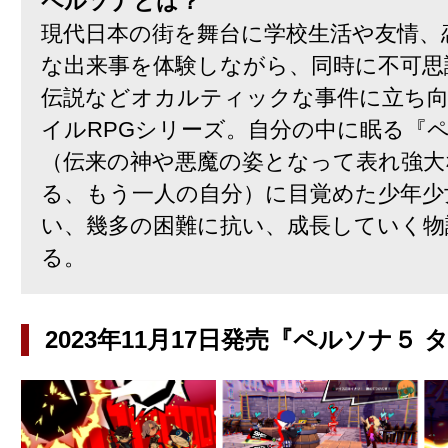
ペルソナとは？
現代日本の街を舞台に学校生活や友情、
な出来事を体験しながら、同時に不可思
伝説などオカルティックな事件に立ち
イルRPGシリーズ。自分の中に眠る『
（伝来の神や悪魔の姿となって表れ強大
る、もう一人の自分）に目覚めた少年少
い、幾多の困難に抗い、成長していく物
る。
2023年11月17日発売『ペルソナ５