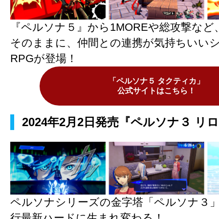
『ペルソナ５』から1MOREや総攻撃な
そのままに、仲間との連携が気持ちいい
RPGが登場！
「ペルソナ５ タクティカ」
公式サイトはこちら！
2024年2月2日発売『ペルソナ３ リ
ペルソナシリーズの金字塔「ペルソナ３
行最新ハードに生まれ変わる！