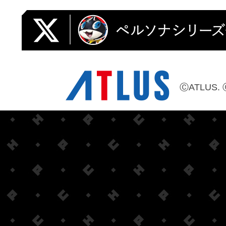
ⒸATLUS. 