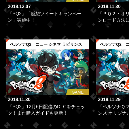
2018.12.07
2018.11.30
『PQ2』「感想ツイートキャンペー
「ＰＱ２・オ
ン」実施中！
ンロード方法
ペルソナQ2 ニュー シネマ ラビリンス
ペルソナQ2 ニ
GAME
2018.11.30
2018.11.29
『PQ2』12月6日配信のDLCをチェッ
『ペルソナＱ２
ク！また購入ガイドも更新！
ンス オリジナル