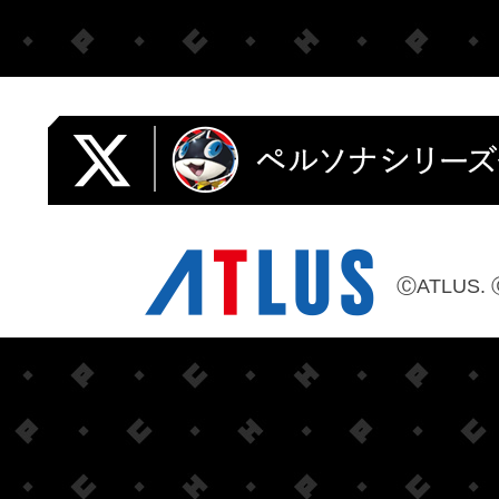
ⒸATLUS. 