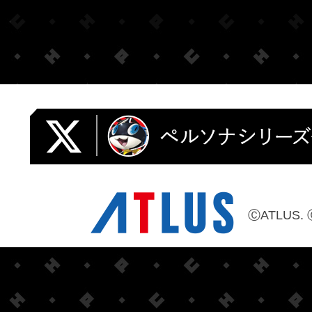
ⒸATLUS. 