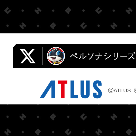
ⒸATLUS. 