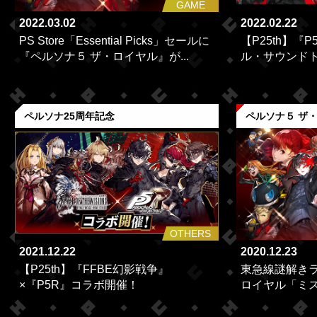
GAME
2022.03.02
2022.02.22
PS Store「Essential Picks」セールに
【P25th】『
『ペルソナ５ ザ・ロイヤル』が...
ル・サウンドト
ペルソナ25周年記念
ペルソナ５ ザ
OTHERS
2021.12.22
2020.12.23
【P25th】『FFBE幻影戦争』
東急線謎解きラ
×『P5R』コラボ開催！
ロイヤル「ミス