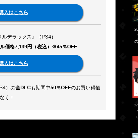
購入はこちら
2
タルデラックス』（PS4）
ル価格7,139円（税込）※45％OFF
購入はこちら
S4）の
全DLC
も期間中
50％OFF
のお買い得価
なく！
2
「
ル