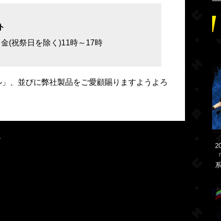
ト
月～金(祝祭日を除く)11時～17時
ル」、並びに弊社製品をご愛顧賜りますようよろ
ル
2
『
系