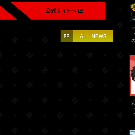
2
2
「