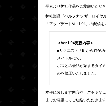
平素より弊社作品をご愛顧いただき
弊社製品『
ペルソナ５ ザ・ロイヤ
「アップデートVer.1.04」の配
＜Ver.1.04更新内容＞
■リクエスト「町から猫が消
スバトルにて、
ボスとの会話が始まるタイ
のを修正いたしました。
本件に関します内容や、ご不明な点
までお電話にてご連絡いただきます