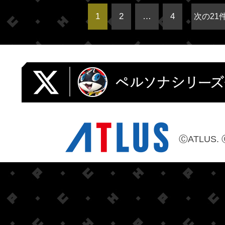
1
2
…
4
次の21件
ⒸATLUS. 