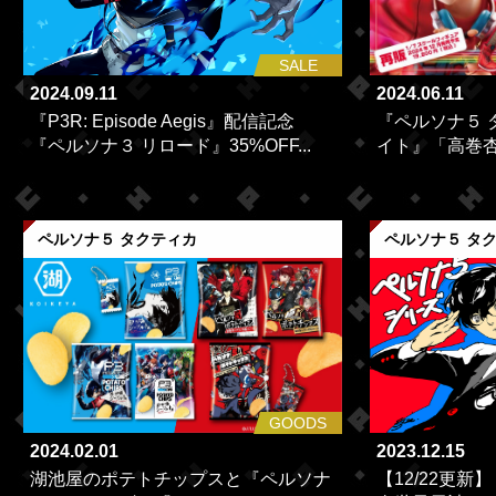
SALE
2024.09.11
2024.06.11
『P3R: Episode Aegis』配信記念
『ペルソナ５ 
『ペルソナ３ リロード』35%OFF...
イト』「高巻杏
ペルソナ５ タクティカ
ペルソナ５ タ
GOODS
2024.02.01
2023.12.15
湖池屋のポテトチップスと『ペルソナ
【12/22更