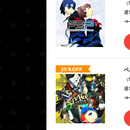
（N
通
⇒
25％OFF
ペ
（N
通
⇒