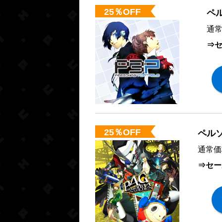
25％OFF
ペ
通常
⇒セ
25％OFF
ペル
通常価
⇒セー