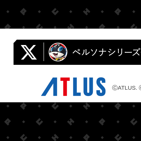
ⒸATLUS. 