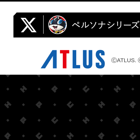
ⒸATLUS. 