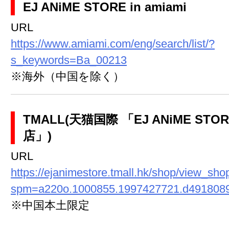
EJ ANiME STORE in amiami
URL
https://www.amiami.com/eng/search/list/?
s_keywords=Ba_00213
※海外（中国を除く）
TMALL(天猫国際 「EJ ANiME ST
店」)
URL
https://ejanimestore.tmall.hk/shop/view_sho
spm=a220o.1000855.1997427721.d4918089
※中国本土限定