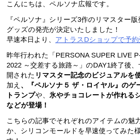
こんにちは、ペルソナ広報です。
『ペルソナ』シリーズ3作のリマスター版
グッズの発売が決定いたしました！
早速本日より、
アトラスDショップで予約
昨年行われた「PERSONA SUPER LIVE P-
2022 ～交差する旅路～」のDAY1終了後
開された
リマスター記念のビジュアルを
加え
、『ペルソナ５ ザ・ロイヤル』のゲ
トランプ
や、
氷やチョコレートが作れる
などが登場！
こちらの記事でそれぞれのアイテムの魅
か、シリコンモールドを早速使ってみた