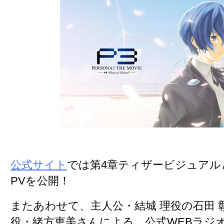
公式サイト
では
第4章ティザービジュアル
PVを公開
！
またあわせて、主人公・結城 理役の石田 
役・緒方恵美さんによる、
公式WEBラジ