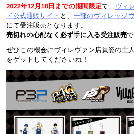
2022年12月18日までの期間限定
で、
ヴィ
ド公式通販サイト
と、
一部のヴィレッジ
にて受注販売となります。
売切れの心配なく必ず手に入る受注販売
で
ぜひこの機会にヴィレヴァン店員姿の主
をゲットしてくださいね！