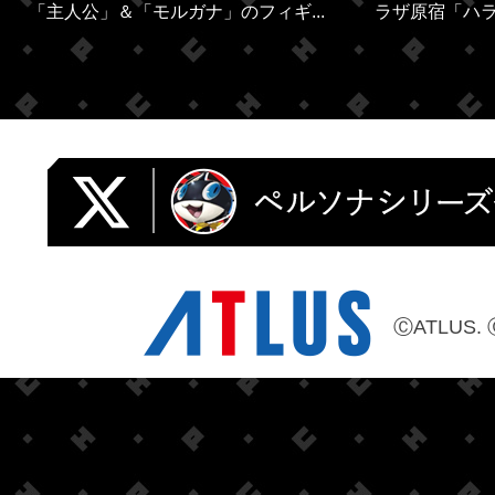
「主人公」＆「モルガナ」のフィギ...
ラザ原宿「ハラカ
ⒸATLUS. 