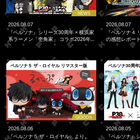
NEWS
2026.08.07
2026.08.07
『ペルソナ』シリーズ30周年 × 横浜家
『ペルソナ４ 
系ラーメン「壱角家」 コラボ2026年...
の感想レポー
ペルソナ５ ザ・ロイヤル リマスター版
ペルソナ30周
GOODS
2026.08.06
2026.08.05
『ペルソナ５ ザ・ロイヤル』より、
『ペルソナ』シ