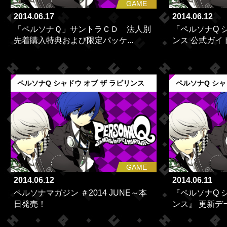
GAME
2014.06.17
2014.06.12
「ペルソナＱ」サントラＣＤ 法人別
「ペルソナQ シ
先着購入特典および限定パッケ...
ンス 公式ガイド
ペルソナQ シャドウ オブ ザ ラビリンス
ペルソナQ シャ
GAME
2014.06.12
2014.06.11
ペルソナマガジン ＃2014 JUNE～本
『ペルソナQ シ
日発売！
ンス』 更新デ