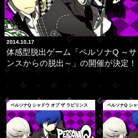
2014.10.17
体感型脱出ゲーム「ペルソナQ ～
ンスからの脱出～」の開催が決定！
ペルソナQ シャドウ オブ ザ ラビリンス
ペルソナQ シャ