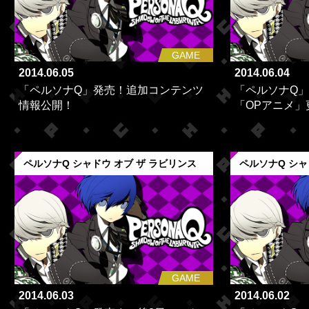
GAME
2014.06.05
2014.06.04
「ペルソナQ」発売！追加コンテンツ
「ペルソナQ
情報公開！
「OPアニメ」
ペルソナQ シャドウ オブ ザ ラビリンス
ペルソナQ シャ
GAME
2014.06.03
2014.06.02