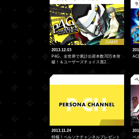
ラ
GAME
2013.12.03
201
P4G、全世界で累計出荷本数70万本突
A
破！＆ユーザーズチョイス賞2...
ペ
2013.11.24
201
特報！ペルソナチャンネルプレゼント
ペ