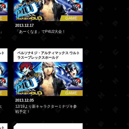
E
GAME
2013.12.17
」
「あーくなま」でP4U2大会！
ルト
ペルソナ4 ジ・アルティマックス ウルト
ラスープレックスホールド
E
GAME
2013.12.05
大
12/19より新キャラクターミナヅキ参
戦予定！
ルト