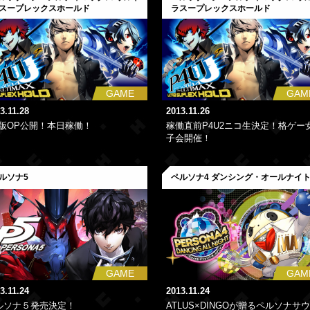
スープレックスホールド
ラスープレックスホールド
GAME
GAM
3.11.28
2013.11.26
C版OP公開！本日稼働！
稼働直前P4U2ニコ生決定！格ゲー
子会開催！
ルソナ5
ペルソナ4 ダンシング・オールナイ
GAME
GAM
3.11.24
2013.11.24
ルソナ５発売決定！
ATLUS×DINGOが贈るペルソナサ