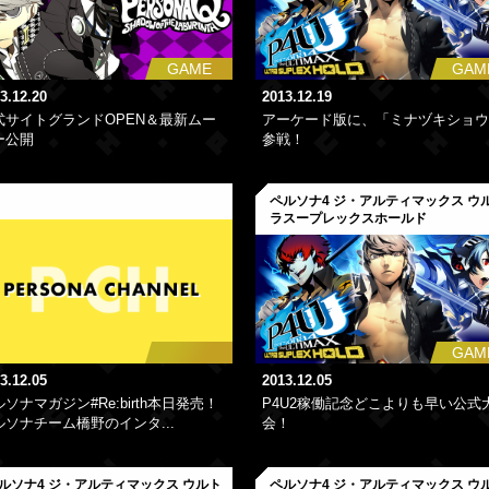
GAME
GAM
3.12.20
2013.12.19
式サイトグランドOPEN＆最新ムー
アーケード版に、「ミナヅキショウ
ー公開
参戦！
ペルソナ4 ジ・アルティマックス ウ
ラスープレックスホールド
GAM
3.12.05
2013.12.05
ソナマガジン#Re:birth本日発売！
P4U2稼働記念どこよりも早い公式
ルソナチーム橋野のインタ...
会！
ルソナ4 ジ・アルティマックス ウルト
ペルソナ4 ジ・アルティマックス ウ