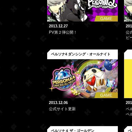
GAME
2013.12.27
201
PV第２弾公開！
公
ビ
ペルソナ4 ダンシング・オールナイト
GAME
2013.12.06
201
公式サイト更新
ペル
ペ
ペルソナ４ ザ・ゴールデン
ペ