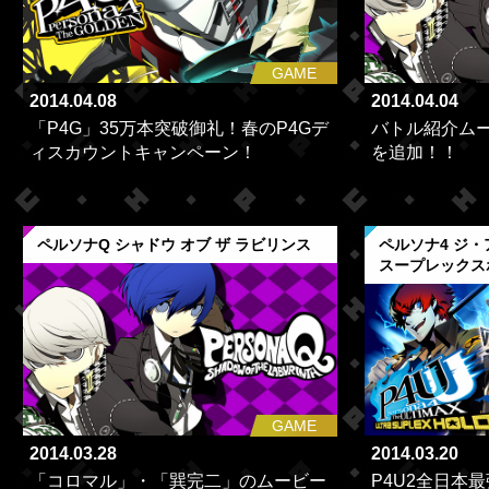
GAME
2014.04.08
2014.04.04
「P4G」35万本突破御礼！春のP4Gデ
バトル紹介ム
ィスカウントキャンペーン！
を追加！！
ペルソナQ シャドウ オブ ザ ラビリンス
ペルソナ4 ジ
スープレックス
GAME
2014.03.28
2014.03.20
「コロマル」・「巽完二」のムービー
P4U2全日本