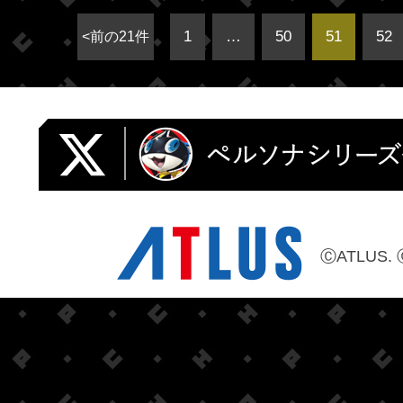
1
…
50
51
52
<前の21件
ⒸATLUS. 