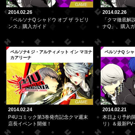
GAME
2014.02.26
2014.02.26
「ペルソナQ シャドウ オブ ザ ラビリ
「クマ徹底解
ンス」購入ガイド
ナQ」、購入
ペルソナ4 ジ・アルティメット イン マヨナ
ペルソナQ シャ
カアリーナ
GAME
2014.02.24
2014.02.21
P4Uコミック第3巻発売記念クマ週末
本日より予約
店長イベント開催！
リ）＆最新PV一