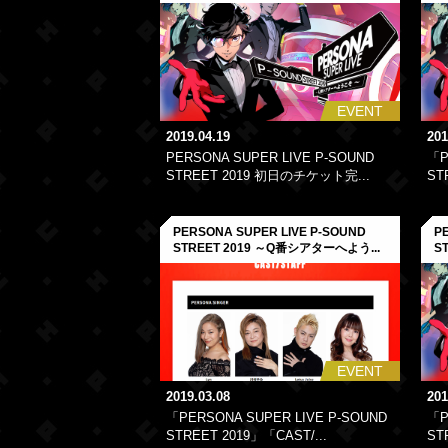
EVENT
2019.04.19
201
PERSONA SUPER LIVE P-SOUND
「P
STREET 2019 初日のチケット完...
ST
PERSONA SUPER LIVE P-SOUND
P
STREET 2019 ～Q番シアターへよう...
S
EVENT
2019.03.08
201
「PERSONA SUPER LIVE P-SOUND
「P
STREET 2019」「CAST/...
ST