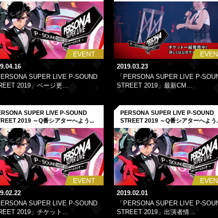
EVENT
EVEN
9.04.16
2019.03.23
ERSONA SUPER LIVE P-SOUND
「PERSONA SUPER LIVE P-SOU
REET 2019」ページ更...
STREET 2019」最新CM...
ERSONA SUPER LIVE P-SOUND
PERSONA SUPER LIVE P-SOUND
TREET 2019 ～Q番シアターへよう...
STREET 2019 ～Q番シアターへよう..
EVENT
EVEN
9.02.22
2019.02.01
ERSONA SUPER LIVE P-SOUND
「PERSONA SUPER LIVE P-SOU
REET 2019」チケット...
STREET 2019」出演者情...