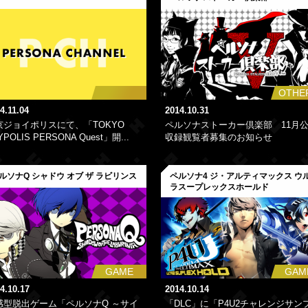
OTHE
4.11.04
2014.10.31
京ジョイポリスにて、「TOKYO
ペルソナストーカー倶楽部 11月
YPOLIS PERSONA Quest」開...
収録観覧者募集のお知らせ
ルソナQ シャドウ オブ ザ ラビリンス
ペルソナ4 ジ・アルティマックス ウ
ラスープレックスホールド
GAME
GAM
4.10.17
2014.10.14
感型脱出ゲーム「ペルソナQ ～サイ
「DLC」に「P4U2チャレンジサン