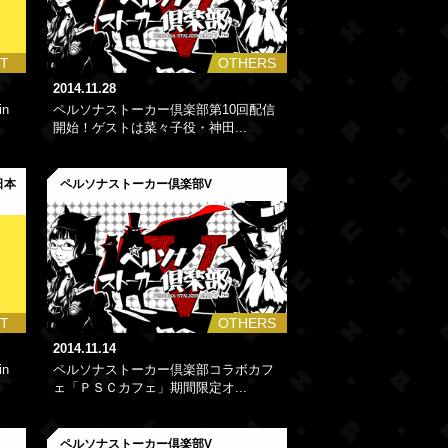
T
OTHERS
2014.11.28
in
ペルソナストーカー倶楽部第10回配信
開始！ゲストは菜々子役・神田...
 日本
ペルソナストーカー倶楽部V
T
OTHERS
2014.11.14
in
ペルソナストーカー倶楽部コラボカフ
ェ「ＰＳＣカフェ」期間限定オ...
ペルソナストーカー倶楽部V