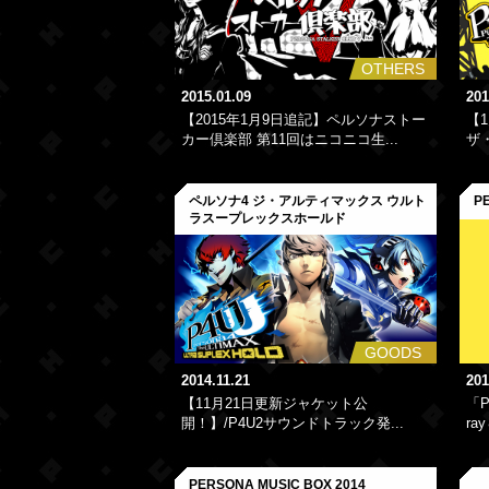
OTHERS
2015.01.09
201
【2015年1月9日追記】ペルソナストー
【
カー倶楽部 第11回はニコニコ生...
ザ・
ペルソナ4 ジ・アルティマックス ウルト
P
ラスープレックスホールド
GOODS
2014.11.21
201
【11月21日更新ジャケット公
「P
開！】/P4U2サウンドトラック発...
ra
PERSONA MUSIC BOX 2014