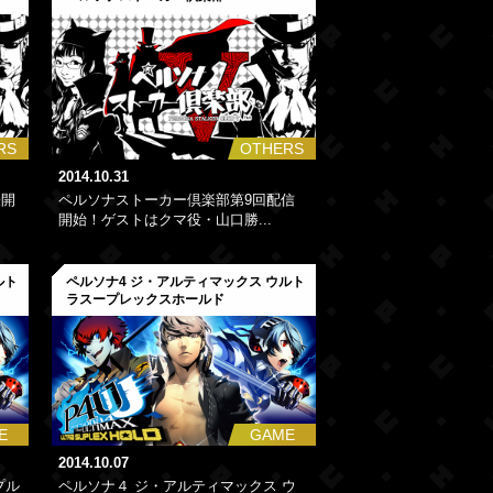
RS
OTHERS
2014.10.31
公開
ペルソナストーカー倶楽部第9回配信
開始！ゲストはクマ役・山口勝...
ルト
ペルソナ4 ジ・アルティマックス ウルト
ラスープレックスホールド
E
GAME
2014.10.07
プル
ペルソナ４ ジ・アルティマックス ウ