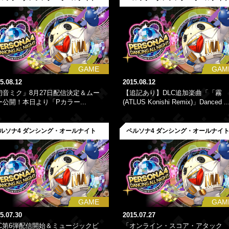
GAME
GAM
5.08.12
2015.08.12
初音ミク」8月27日配信決定＆ムー
【追記あり】DLC追加楽曲「「霧
ー公開！本日より「Pカラー...
(ATLUS Konishi Remix)」Danced ..
ルソナ4 ダンシング・オールナイト
ペルソナ4 ダンシング・オールナイ
GAME
GAM
5.07.30
2015.07.27
LC第6弾配信開始＆ミュージックビ
「オンライン・スコア・アタック