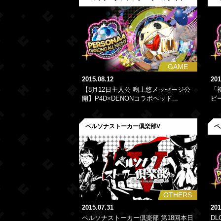
GAME
2015.08.12
201
【8月12日主人公 鳴上悠メッセージ公
「
開】P4D×DENONコラボヘッド...
ビ
ペルソナストーカー倶楽部V
ペ
OTHERS
2015.07.31
201
ペルソナストーカー倶楽部 第18回本日
D