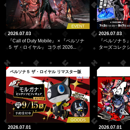
EVENT
2026.07.03
2026.07.03
『Call of Duty Mobile』 × 『ペルソナ
『ペルソナ５
５ ザ・ロイヤル』 コラボ 2026...
ターズコレクショ
ペルソナ５ ザ・ロイヤル リマスター版
GOODS
2026.07.01
2026.07.01