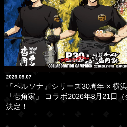
2026.08.07
『ペルソナ』シリーズ30周年 × 横
「壱角家」 コラボ2026年8月21日
決定！