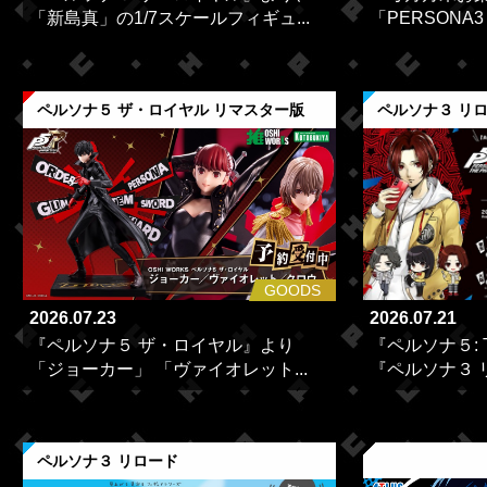
「新島真」の1/7スケールフィギュ...
「PERSONA3 th
ペルソナ５ ザ・ロイヤル リマスター版
ペルソナ３ リ
GOODS
2026.07.23
2026.07.21
『ペルソナ５ ザ・ロイヤル』より
『ペルソナ５: Th
「ジョーカー」 「ヴァイオレット...
『ペルソナ３ リ
ペルソナ３ リロード