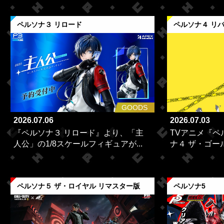
ペルソナ３ リロード
ペルソナ４ リ
GOODS
2026.07.06
2026.07.03
『ペルソナ３ リロード』より、「主
TVアニメ『ペ
人公」の1/8スケールフィギュアが...
ナ４ ザ・ゴール
ペルソナ５ ザ・ロイヤル リマスター版
ペルソナ5