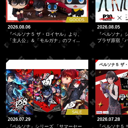
GOODS
2026.08.06
2026.08.05
『ペルソナ５ ザ・ロイヤル』より、
『ペルソナ』シ
「主人公」＆「モルガナ」のフィ...
プラザ原宿「ハラ
ペルソナ５ ザ
SALE
2026.07.29
2026.07.28
『ペルソナ』シリーズ 「サマーセー
『ペルソナ５ 