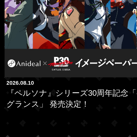
2026.08.10
『ペルソナ』シリーズ30周年記念
グランス」 発売決定！