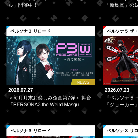
ル」開催中！
「新島真」の1/
ペルソナ３ リロード
ペルソナ５ ザ
NEWS
2026.07.27
2026.07.23
＜毎月月末お楽しみ企画第7弾＞ 舞台
『ペルソナ５ 
「PERSONA3 the Weird Masqu...
「ジョーカー」 
ペルソナ３ リロード
ペルソナ３ リ