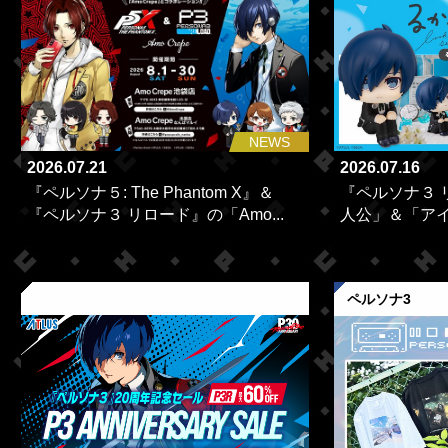
NEWS
2026.07.21
2026.07.16
『ペルソナ５: The Phantom X』＆
『ペルソナ３ 
『ペルソナ３ リロード』の「Amo...
人公」＆「アイ
ペルソナ3