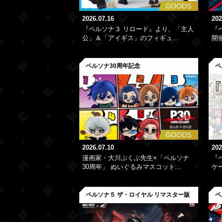
GOODS
2026.07.16
202
『ペルソナ３ リロード』より、「主人
『
公」＆「アイギス」のフィギュ...
開
ペルソナ30周年記念
ペ
GOODS
2026.07.10
202
漫画家・大川ぶくぶ先生×「ペルソナ
『
30周年」 ぬいぐるみマスコット...
ケー
ペルソナ５ ザ・ロイヤル リマスター版
ペ