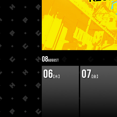
08
AUGUST
05
06
07
【水】
【木】
【金】