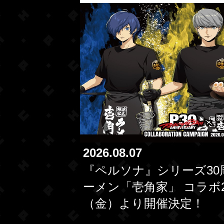
2026.08.07
『ペルソナ』シリーズ30周
ーメン「壱角家」 コラボ20
（金）より開催決定！