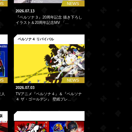
DS
NEWS
2026.07.13
『ペルソナ３』20周年記念 描き下ろし
.
イラスト＆20周年記念MV 「...
ペルソナ４ リバイバル
DS
NEWS
2026.07.03
主人
TVアニメ『ペルソナ４』＆『ペルソナ
４ ザ・ゴールデン』 壁紙プレ...
版