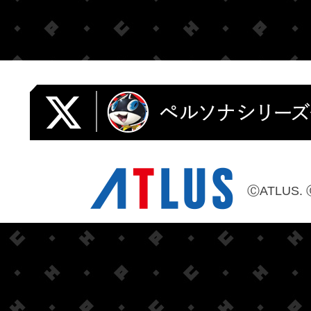
ⒸATLUS. 