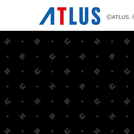
ⒸATLUS. 