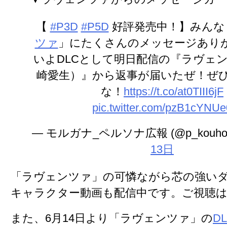
【
#P3D
#P5D
好評発売中！】みんな
ツァ
」にたくさんのメッセージあり
いよDLCとして明日配信の『ラヴェン
崎愛生）』から返事が届いたぜ！ぜ
な！
https://t.co/at0TIII6jF
pic.twitter.com/pzB1cYNUe
— モルガナ_ペルソナ広報 (@p_kouho
13日
「ラヴェンツァ」の可憐ながら芯の強い
キャラクター動画も配信中です。ご視聴
また、6月14日より「ラヴェンツァ」の
D