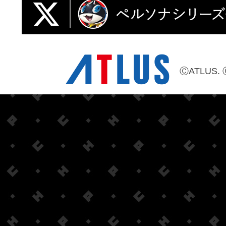
ⒸATLUS. 