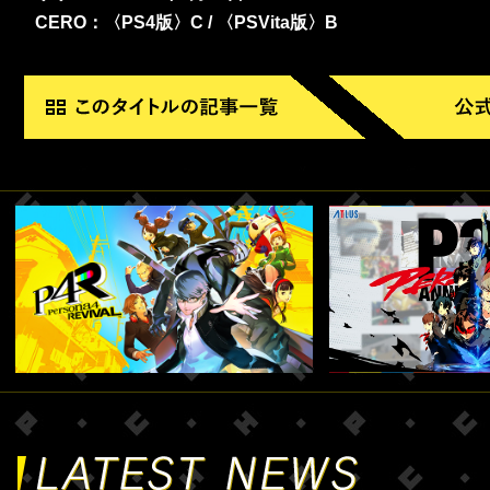
CERO：〈PS4版〉C / 〈PSVita版〉B