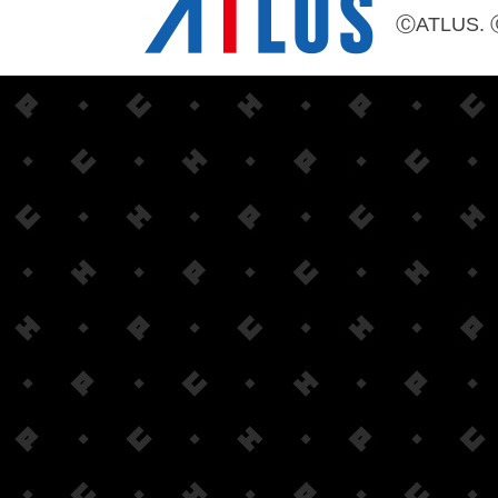
ⒸATLUS. 