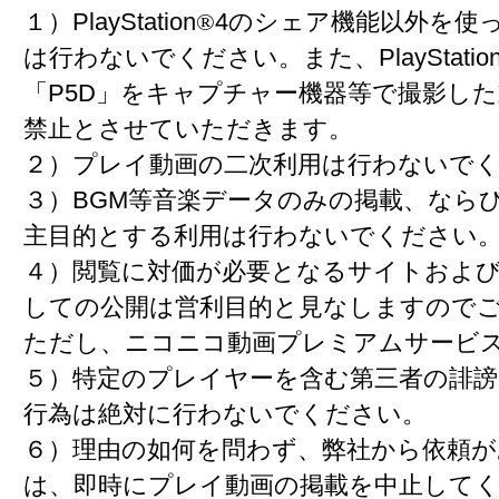
１）PlayStation
®
4のシェア機能以外を使
は行わないでください。また、PlayStatio
「P5D」をキャプチャー機器等で撮影し
禁止とさせていただきます。
２）プレイ動画の二次利用は行わないで
３）BGM等音楽データのみの掲載、なら
主目的とする利用は行わないでください
４）閲覧に対価が必要となるサイトおよ
しての公開は営利目的と見なしますので
ただし、ニコニコ動画プレミアムサービ
５）特定のプレイヤーを含む第三者の誹
行為は絶対に行わないでください。
６）理由の如何を問わず、弊社から依頼が
は、即時にプレイ動画の掲載を中止して