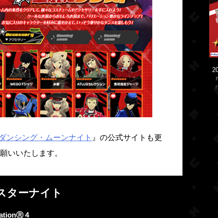
2
「
 ダンシング・ムーンナイト
』の公式サイトも更
願いいたします。
スターナイト
tationⓇ４