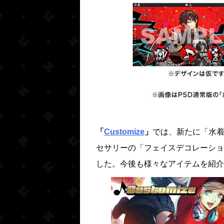
「
Customize
」
では、新たに「水着
セサリーの「フェイスデコレーショ
した。今後も様々なアイテムを紹介