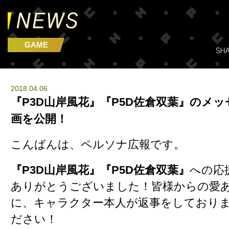
GAME
2018.04.06
『P3D山岸風花』『P5D佐倉双葉』のメ
画を公開！
こんばんは、ペルソナ広報です。
『P3D山岸風花』『P5D佐倉双葉』
への応
ありがとうございました！皆様からの愛
に、キャラクター本人が返事をしており
ださい！