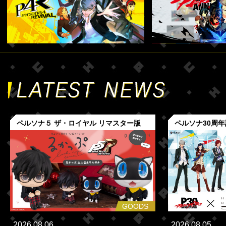
ペルソナ５ ザ・ロイヤル リマスター版
ペルソナ30周
GOODS
2026.08.06
2026.08.05