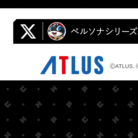
ⒸATLUS. 