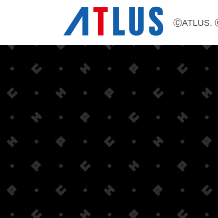
ⒸATLUS. 