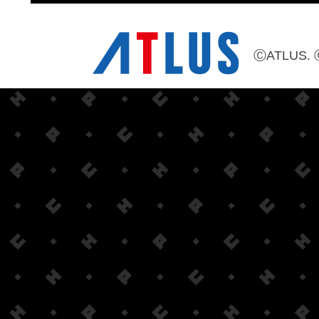
ⒸATLUS. 