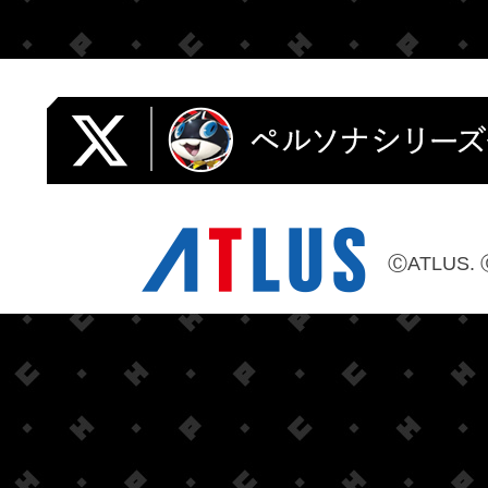
ⒸATLUS. 