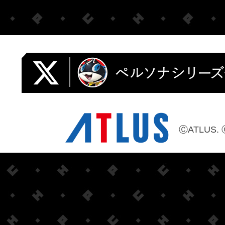
ⒸATLUS. 