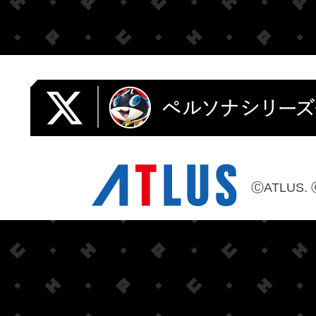
ⒸATLUS. 