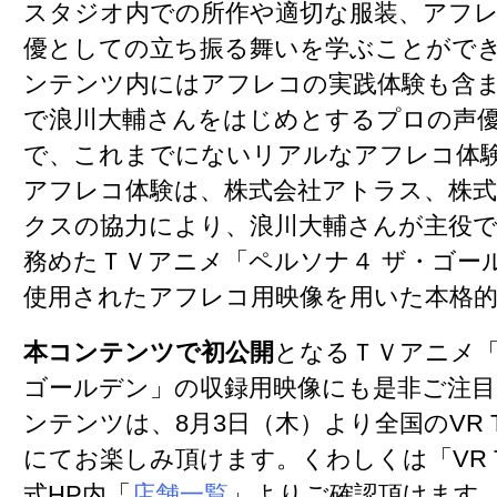
スタジオ内での所作や適切な服装、アフ
優としての立ち振る舞いを学ぶことがで
ンテンツ内にはアフレコの実践体験も含ま
で浪川大輔さんをはじめとするプロの声
で、これまでにないリアルなアフレコ体
アフレコ体験は、株式会社アトラス、株
クスの協力により、浪川大輔さんが主役
務めたＴＶアニメ「ペルソナ４ ザ・ゴー
使用されたアフレコ用映像を用いた本格
本コンテンツで初公開
となるＴＶアニメ「
ゴールデン」の収録用映像にも是非ご注
ンテンツは、8月3日（木）より全国のVR T
にてお楽しみ頂けます。くわしくは「VR T
式HP内「
店舗一覧
」よりご確認頂けます