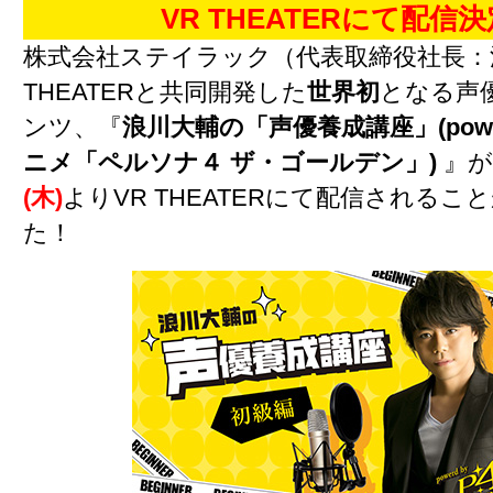
VR THEATERにて配信
株式会社ステイラック（代表取締役社長：
THEATERと共同開発した
世界初
となる声
ンツ、『
浪川大輔の「声優養成講座」(power
ニメ「ペルソナ４ ザ・ゴールデン」)
』が
(木)
よりVR THEATERにて配信されるこ
た！