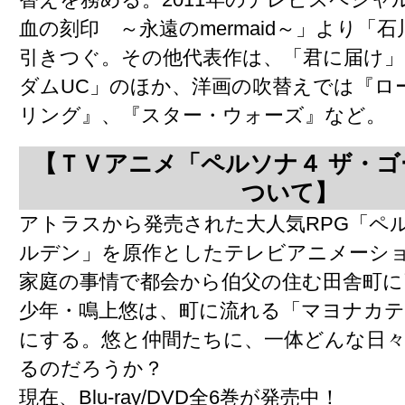
血の刻印 ～永遠のmermaid～」より「
引きつぐ。その他代表作は、「君に届け」
ダムUC」のほか、洋画の吹替えでは『ロ
リング』、『スター・ウォーズ』など。
【ＴＶアニメ「ペルソナ４ ザ・
ついて】
アトラスから発売された大人気RPG「ペル
ルデン」を原作としたテレビアニメーシ
家庭の事情で都会から伯父の住む田舎町に
少年・鳴上悠は、町に流れる「マヨナカ
にする。悠と仲間たちに、一体どんな日
るのだろうか？
現在、Blu-ray/DVD全6巻が発売中！