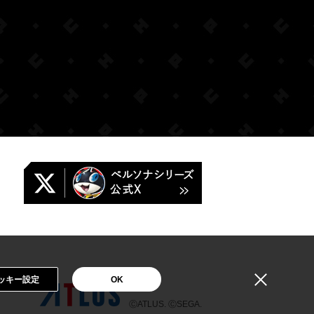
ッキー設定
OK
ⒸATLUS. ⒸSEGA.