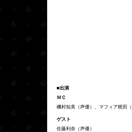
■出演
ＭＣ
磯村知美（声優）、マフィア梶田（
ゲスト
佐藤利奈（声優）