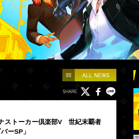
ソナストーカー倶楽部V 世紀末覇者
バーSP」