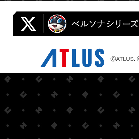
ⒸATLUS. 