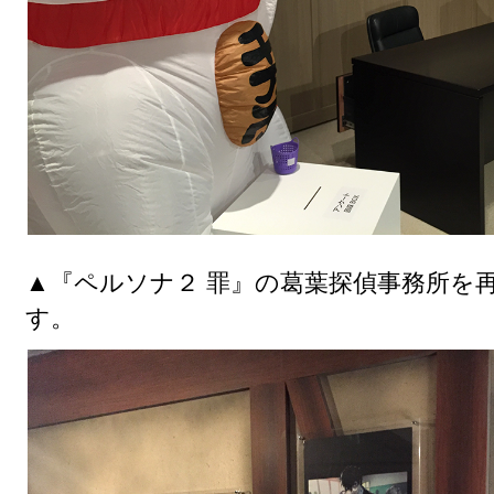
▲『ペルソナ２ 罪』の葛葉探偵事務所を
す。