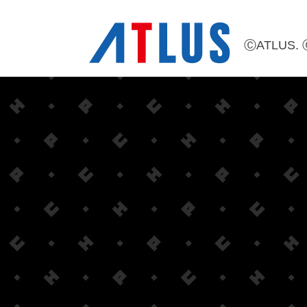
ⒸATLUS. 