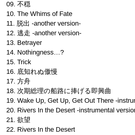
09. 不穏
10. The Whims of Fate
11. 脱出 -another version-
12. 逃走 -another version-
13. Betrayer
14. Nothingness…?
15. Trick
16. 底知れぬ傲慢
17. 方舟
18. 次期総理の船路に捧げる即興曲
19. Wake Up, Get Up, Get Out There -instru
20. Rivers In the Desert -instrumental versio
21. 欲望
22. Rivers In the Desert