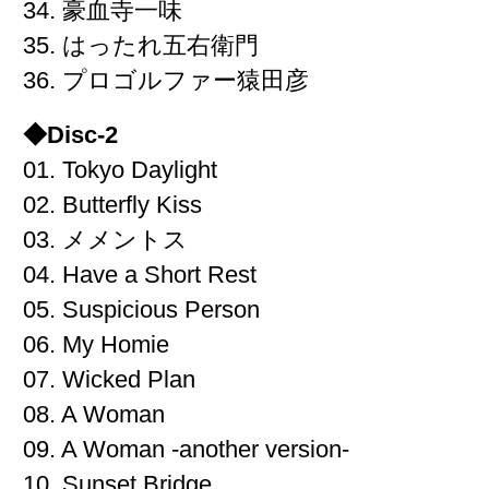
34. 豪血寺一味
35. はったれ五右衛門
36. プロゴルファー猿田彦
◆Disc-2
01. Tokyo Daylight
02. Butterfly Kiss
03. メメントス
04. Have a Short Rest
05. Suspicious Person
06. My Homie
07. Wicked Plan
08. A Woman
09. A Woman -another version-
10. Sunset Bridge