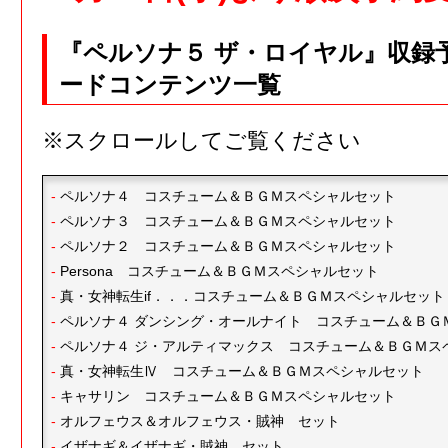
『ペルソナ５ ザ・ロイヤル』収録
ードコンテンツ一覧
※スクロールしてご覧ください
ペルソナ４ コスチューム＆ＢＧＭスペシャルセット
ペルソナ３ コスチューム＆ＢＧＭスペシャルセット
ペルソナ２ コスチューム＆ＢＧＭスペシャルセット
Persona コスチューム＆ＢＧＭスペシャルセット
真・女神転生if．．．コスチューム＆ＢＧＭスペシャルセット
ペルソナ４ ダンシング・オールナイト コスチューム＆ＢＧ
ペルソナ４ ジ・アルティマックス コスチューム＆ＢＧＭス
真・女神転生Ⅳ コスチューム＆ＢＧＭスペシャルセット
キャサリン コスチューム＆ＢＧＭスペシャルセット
オルフェウス＆オルフェウス・賊神 セット
イザナギ＆イザナギ・賊神 セット