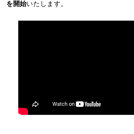
を開始
いたします。