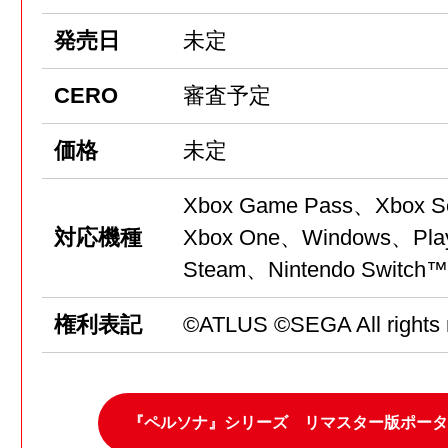
発売日
未定
CERO
審査予定
価格
未定
Xbox Game Pass、Xbox S
対応機種
Xbox One、Windows、Play
Steam、Nintendo Switch™
権利表記
©ATLUS ©SEGA All rights 
『ペルソナ』シリーズ リマスター版ポータ