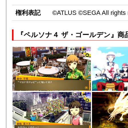
権利表記
©ATLUS ©SEGA All rights 
『ペルソナ４ ザ・ゴールデン』商