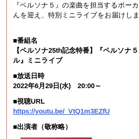
ペルソナ５ ザ・ロイヤル べルベットルームコスチューム＆
『ペルソナ５』の楽曲を担当するボーカリ
ト
んを迎え、特別ミニライブをお届けし
ペルソナ５ ダンシング・スターナイト フェザーマンコスチ
ャルセット
真・女神転生 DEEP STRANGE JOURNEY コスチュー
ト
■番組名
ペルソナ５ ザ・ロイヤル ジャージコスチュームセット
【ペルソナ25th記念特番】『ペルソナ５
伊邪那岐大神＆伊邪那岐大神・賊神 セット
ル』ミニライブ
オルフェウス＆オルフェウス・賊神（ｆ） セット
アテナ＆アテナ・賊神 セット
■放送日時
ペルソナ５ ザ・ロイヤル 探索お手伝いパック
2022年6月29日(水) 20:00～
ペルソナ５ ザ・ロイヤル バトルお手伝いパック
ペルソナ５ ザ・ロイヤル 芳澤かすみコスチューム ナンバ
■視聴URL
ペルソナ５ ザ・ロイヤル 芳澤かすみコスチューム ＭＥＧ
ペルソナ５ ザ・ロイヤル 芳澤かすみコスチューム エクス
https://youtu.be/_VtQ1m3EZfU
ペルソナ５ ザ・ロイヤル 芳澤かすみコスチューム エクス
ペルソナ ラウール
■出演者（敬称略）
ペルソナ５ ザ・ロイヤル チャレンジバトル エクストラセ