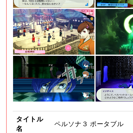
タイトル
ペルソナ３ ポータブル
名