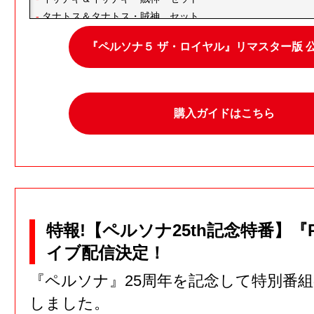
タナトス＆タナトス・賊神 セット
マガツイザナギ＆マガツイザナギ・賊神 セット
『ペルソナ５ ザ・ロイヤル』リマスター版 
カグヤ＆カグヤ・賊神 セット
アリアドネ＆アリアドネ・賊神 セット
アステリオス＆アステリオス・賊神 セット
ツキヨミ＆ツキヨミ・賊神 セット
購入ガイドはこちら
メサイア＆メサイア・賊神 セット
ペルソナ５ ザ・ロイヤル 回復アイテムセット
ペルソナ５ ザ・ロイヤル スキルカードセット
ペルソナ５ ザ・ロイヤル 私服・制服コスチュームセット
ペルソナ５ ザ・ロイヤル 怪盗団マーク付き モルガナカー
ペルソナ５ ザ・ロイヤル 水着コスチュームセット
ペルソナ５ ザ・ロイヤル ペルソナ２０周年アニバーサリー
特報!【ペルソナ25th記念特番】『
ーステッカー
イブ配信決定！
ペルソナ５ ザ・ロイヤル メイド＆執事コスチュームセット
『ペルソナ』25周年を記念して特別番
ペルソナ５ ザ・ロイヤル クリスマスコスチュームセット
ペルソナ５ ダンシング・スターナイト コスチューム＆ＢＧ
しました。