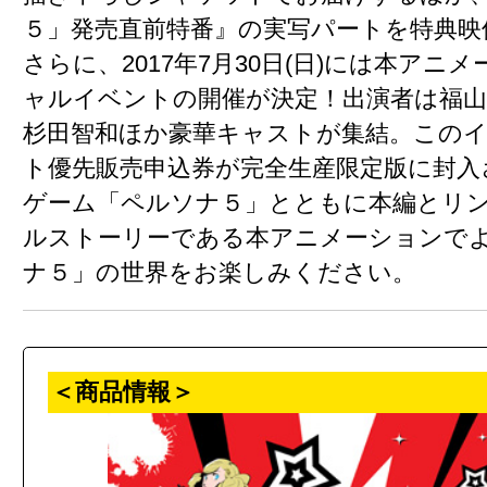
５」発売直前特番』の実写パートを特典映
さらに、2017年7月30日(日)には本アニ
ャルイベントの開催が決定！出演者は福山
杉田智和ほか豪華キャストが集結。この
ト優先販売申込券が完全生産限定版に封入
ゲーム「ペルソナ５」とともに本編とリ
ルストーリーである本アニメーションで
ナ５」の世界をお楽しみください。
＜商品情報＞