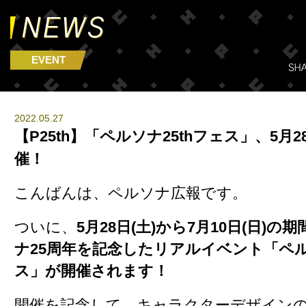
EVENT
2022.05.27
【P25th】「ペルソナ25thフェス」、5月2
催！
こんばんは、ペルソナ広報です。
ついに、
5月28日(土)から7月10日(日)
ナ25周年を記念したリアルイベント「ペルソ
ス」が開催されます！
開催を記念して、キャラクターデザイン