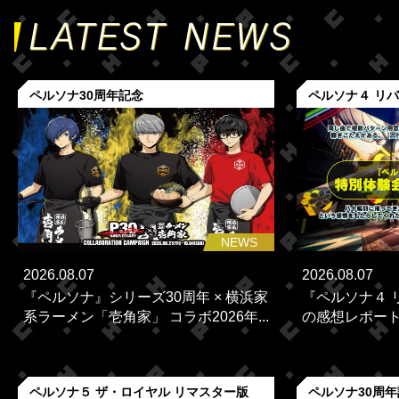
ペルソナ30周年記念
ペルソナ４ リ
NEWS
2026.08.07
2026.08.07
『ペルソナ』シリーズ30周年 × 横浜家
『ペルソナ４ 
系ラーメン「壱角家」 コラボ2026年...
の感想レポー
ペルソナ５ ザ・ロイヤル リマスター版
ペルソナ30周