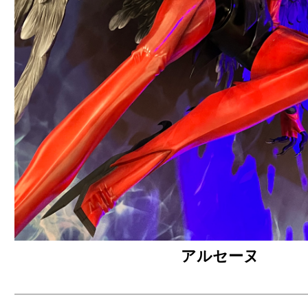
アルセーヌ