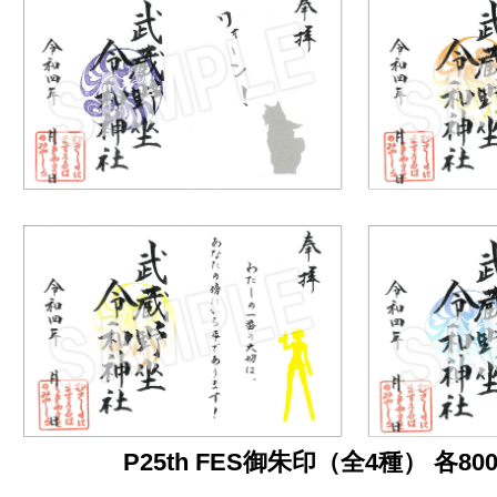
P25th FES御朱印（全4種） 各80