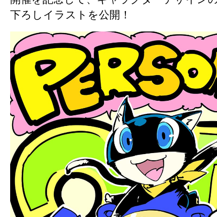
下ろしイラストを公開！