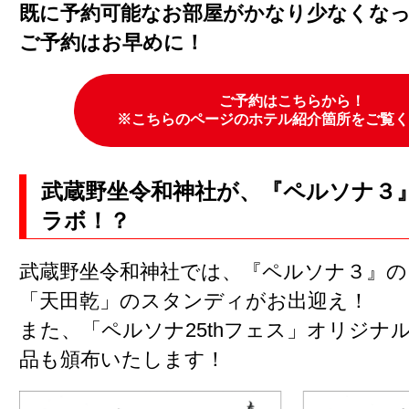
既に予約可能なお部屋がかなり少なくな
ご予約はお早めに！
ご予約はこちらから！
※こちらのページのホテル紹介箇所をご覧く
武蔵野坐令和神社が、『ペルソナ３
ラボ！？
武蔵野坐令和神社では、『ペルソナ３』の
「天田乾」のスタンディがお出迎え！
また、「ペルソナ25thフェス」オリジナ
品も頒布いたします！