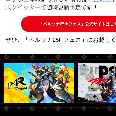
式ツイッター
で随時更新予定です！
「ペルソナ25thフェス」公式サイトはこ
ぜひ、「ペルソナ25thフェス」にお越し