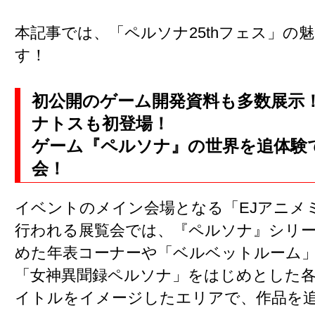
本記事では、「ペルソナ25thフェス」の
す！
初公開のゲーム開発資料も多数展示
ナトスも初登場！
ゲーム『ペルソナ』の世界を追体験
会！
イベントのメイン会場となる「EJアニメ
行われる展覧会では、『ペルソナ』シリ
めた年表コーナーや「ベルベットルーム
「女神異聞録ペルソナ」をはじめとした
イトルをイメージしたエリアで、作品を