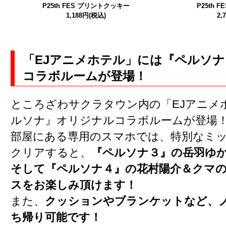
P25th FES プリントクッキー
P25th 
1,188円(税込)
2,
「EJアニメホテル」には『ペルソ
コラボルームが登場！
ところざわサクラタウン内の「EJアニメ
ルソナ』オリジナルコラボルームが登場
部屋にある専用のスマホでは、特別なミ
クリアすると、
『ペルソナ３』の岳羽ゆ
そして『ペルソナ４』の花村陽介＆クマ
スをお楽しみ頂けます！
また、
クッションやブランケットなど、
ち帰り可能です！