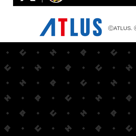
ⒸATLUS. 